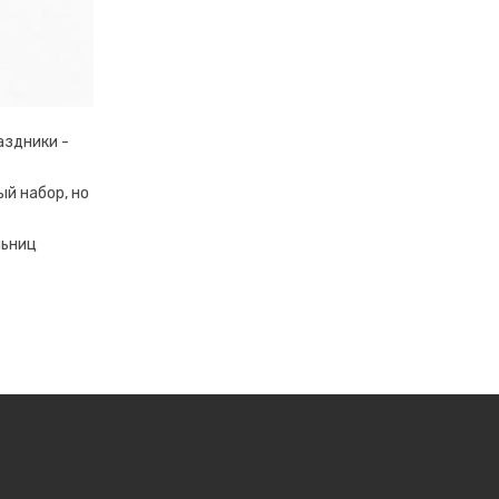
аздники -
й набор, но
льниц